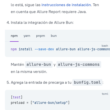
lo está, sigue las
instrucciones de instalación
. Ten
en cuenta que Allure Report requiere Java.
Instala la integración de Allure Bun:
npm
yarn
pnpm
bun
bash
npm
 install
 --save-dev
 allure-bun
 allure-js-common
Mantén
allure-bun
y
allure-js-commons
en la misma versión.
Agrega la entrada de precarga a tu
bunfig.toml
:
toml
[
test
]
preload = [
"allure-bun/setup"
]