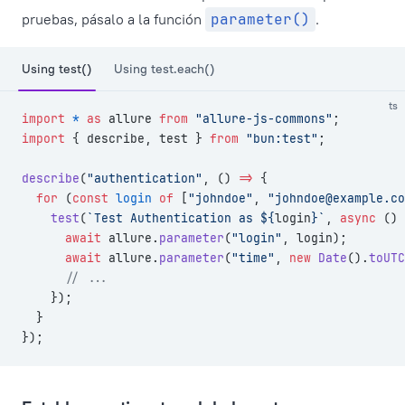
pruebas, pásalo a la función
parameter()
.
Using test()
Using test.each()
ts
import
 *
 as
 allure 
from
 "allure-js-commons"
;
import
 { describe, test } 
from
 "bun:test"
;
describe
(
"authentication"
, () 
=>
 {
  for
 (
const
 login
 of
 [
"johndoe"
, 
"
johndoe@example.co
    test
(
`Test Authentication as ${
login
}`
, 
async
 () 
      await
 allure.
parameter
(
"login"
, login);
      await
 allure.
parameter
(
"time"
, 
new
 Date
().
toUTC
      // ...
    });
  }
});