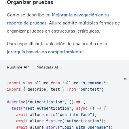
Organizar pruebas
Como se describe en
Mejorar la navegación en tu
reporte de pruebas
, Allure admite múltiples formas de
organizar pruebas en estructuras jerárquicas.
Para especificar la ubicación de una prueba en la
jerarquía basada en comportamiento
:
Runtime API
Metadata API
ts
import
 *
 as
 allure 
from
 "allure-js-commons"
;
import
 { describe, test } 
from
 "bun:test"
;
describe
(
"authentication"
, () 
=>
 {
  test
(
"Test Authentication"
, 
async
 () 
=>
 {
    await
 allure.
epic
(
"Web interface"
);
    await
 allure.
feature
(
"Authentication"
);
    await
 allure.
story
(
"Login with username"
);