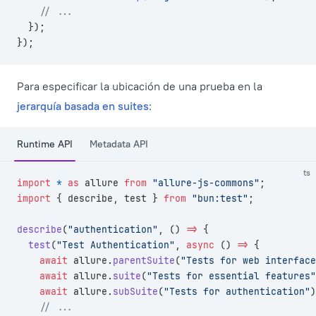
    // ...
  });
});
Para especificar la ubicación de una prueba en la
jerarquía basada en suites
:
Runtime API
Metadata API
ts
import
 *
 as
 allure 
from
 "allure-js-commons"
;
import
 { describe, test } 
from
 "bun:test"
;
describe
(
"authentication"
, () 
=>
 {
  test
(
"Test Authentication"
, 
async
 () 
=>
 {
    await
 allure.
parentSuite
(
"Tests for web interface
    await
 allure.
suite
(
"Tests for essential features"
    await
 allure.
subSuite
(
"Tests for authentication"
)
    // ...