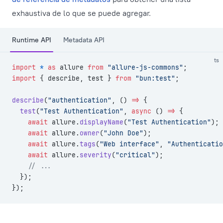
exhaustiva de lo que se puede agregar.
Runtime API
Metadata API
ts
import
 *
 as
 allure 
from
 "allure-js-commons"
;
import
 { describe, test } 
from
 "bun:test"
;
describe
(
"authentication"
, () 
=>
 {
  test
(
"Test Authentication"
, 
async
 () 
=>
 {
    await
 allure.
displayName
(
"Test Authentication"
);
    await
 allure.
owner
(
"John Doe"
);
    await
 allure.
tags
(
"Web interface"
, 
"Authenticatio
    await
 allure.
severity
(
"critical"
);
    // ...
  });
});