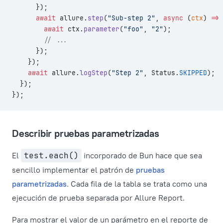
      });
      await
 allure.
step
(
"Sub-step 2"
, 
async
 (
ctx
) 
=>
 
        await
 ctx.
parameter
(
"foo"
, 
"2"
);
        // ...
      });
    });
    await
 allure.
logStep
(
"Step 2"
, Status.
SKIPPED
);
  });
});
Describir pruebas parametrizadas
El
test.each()
incorporado de Bun hace que sea
sencillo implementar el patrón de
pruebas
parametrizadas
. Cada fila de la tabla se trata como una
ejecución de prueba separada por Allure Report.
Para mostrar el valor de un parámetro en el reporte de