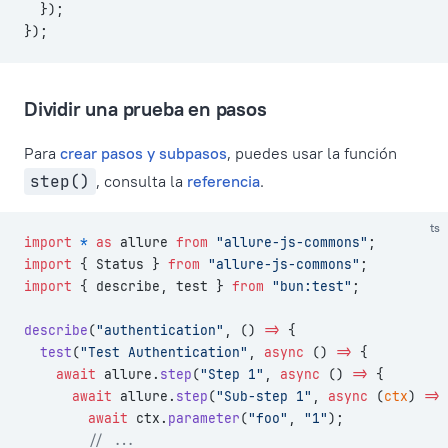
  });
});
Dividir una prueba en pasos
Para
crear pasos y subpasos
, puedes usar la función
step()
, consulta la
referencia
.
ts
import
 *
 as
 allure 
from
 "allure-js-commons"
;
import
 { Status } 
from
 "allure-js-commons"
;
import
 { describe, test } 
from
 "bun:test"
;
describe
(
"authentication"
, () 
=>
 {
  test
(
"Test Authentication"
, 
async
 () 
=>
 {
    await
 allure.
step
(
"Step 1"
, 
async
 () 
=>
 {
      await
 allure.
step
(
"Sub-step 1"
, 
async
 (
ctx
) 
=>
 
        await
 ctx.
parameter
(
"foo"
, 
"1"
);
        // ...