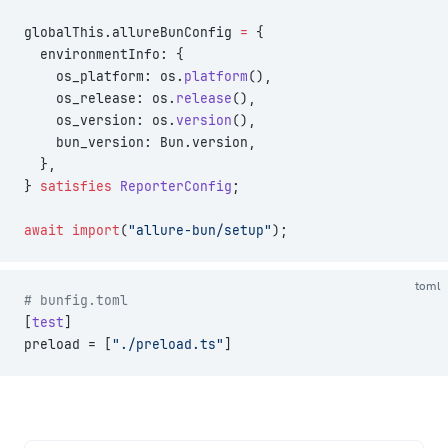
globalThis.allureBunConfig 
=
 {
  environmentInfo: {
    os_platform: os.
platform
(),
    os_release: os.
release
(),
    os_version: os.
version
(),
    bun_version: Bun.version,
  },
} 
satisfies
 ReporterConfig
;
await
 import
(
"allure-bun/setup"
);
toml
# bunfig.toml
[
test
]
preload = [
"./preload.ts"
]