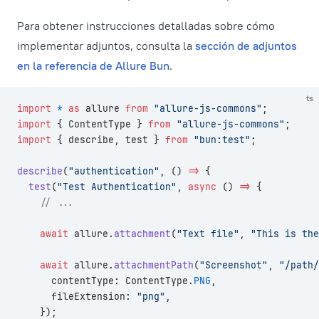
Para obtener instrucciones detalladas sobre cómo
implementar adjuntos, consulta la
sección de adjuntos
en la referencia de Allure Bun
.
ts
import
 *
 as
 allure 
from
 "allure-js-commons"
;
import
 { ContentType } 
from
 "allure-js-commons"
;
import
 { describe, test } 
from
 "bun:test"
;
describe
(
"authentication"
, () 
=>
 {
  test
(
"Test Authentication"
, 
async
 () 
=>
 {
    // ...
    await
 allure.
attachment
(
"Text file"
, 
"This is the
    await
 allure.
attachmentPath
(
"Screenshot"
, 
"/path/
      contentType: ContentType.
PNG
,
      fileExtension: 
"png"
,
    });