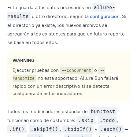
Esto guardará los datos necesarios en
allure-
results
u otro directorio, según la
configuración
. Si
el directorio ya existe, los nuevos archivos se
agregarán a los existentes para que un futuro reporte
se base en todos ellos.
WARNING
Ejecutar pruebas con
o
--concurrent
--
no está soportado. Allure Bun fallará
randomize
rápido con un error descriptivo si se detecta
cualquiera de estos indicadores.
Todos los modificadores estándar de
bun:test
funcionan como de costumbre:
.skip
,
.todo
,
.if()
,
.skipIf()
,
.todoIf()
y
.each()
—