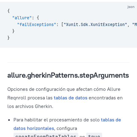
json
{
  "allure"
: {
    "failExceptions"
: [
"Xunit.Sdk.XunitException"
, 
"M
  }
}
allure.gherkinPatterns.stepArguments
Opciones de configuración que afectan cómo Allure
Reqnroll procesa las
tablas de datos
encontradas en
los archivos Gherkin.
Para habilitar el procesamiento de solo
tablas de
datos horizontales
, configura
createFromDataTables
en
true
.