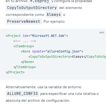
en tu archivo
*.csproj
y configura la propiedad
CopyToOutputDirectory
del elemento
correspondiente como
Always
o
PreserveNewest
. Por ejemplo:
xml
<
Project
 Sdk
=
"Microsoft.NET.Sdk"
>
    <!-- ... -->
    <
ItemGroup
>
        <
None
 Update
=
"allureConfig.json"
>
            <
CopyToOutputDirectory
>Always</
CopyToOutp
        </
None
>
    </
ItemGroup
>
</
Project
>
Alternativamente, usa la variable de entorno
ALLURE_CONFIG
para especificar una ruta relativa o
absoluta del archivo de configuración.