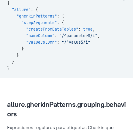
{
  "allure"
: {
    "gherkinPatterns"
: {
      "stepArguments"
: {
        "createFromDataTables"
: 
true
,
        "nameColumn"
: 
"/^parameter$/i"
,
        "valueColumn"
: 
"/^value$/i"
      }
    }
  }
}
allure.gherkinPatterns.grouping.behavi
ors
Expresiones regulares para etiquetas Gherkin que