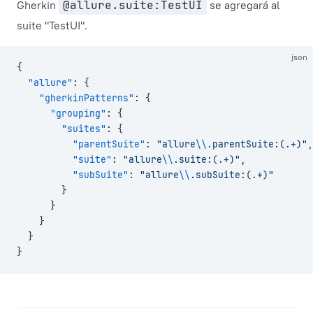
Gherkin
@allure.suite:TestUI
se agregará al
suite "TestUI".
json
{
  "allure"
: {
    "gherkinPatterns"
: {
      "grouping"
: {
        "suites"
: {
          "parentSuite"
: 
"allure
\\
.parentSuite:(.+)"
,
          "suite"
: 
"allure
\\
.suite:(.+)"
,
          "subSuite"
: 
"allure
\\
.subSuite:(.+)"
        }
      }
    }
  }
}