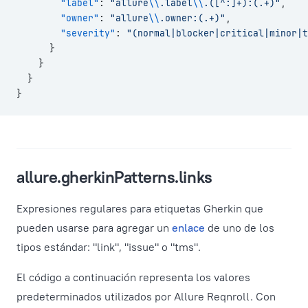
        "label"
: 
"allure
\\
.label
\\
.([^:]+):(.+)"
,
        "owner"
: 
"allure
\\
.owner:(.+)"
,
        "severity"
: 
"(normal|blocker|critical|minor|t
      }
    }
  }
}
allure.gherkinPatterns.links
Expresiones regulares para etiquetas Gherkin que
pueden usarse para agregar un
enlace
de uno de los
tipos estándar: "link", "issue" o "tms".
El código a continuación representa los valores
predeterminados utilizados por Allure Reqnroll. Con