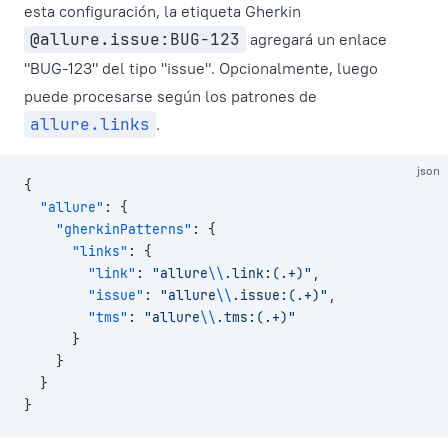
esta configuración, la etiqueta Gherkin
@allure.issue:BUG-123
agregará un enlace
"BUG-123" del tipo "issue". Opcionalmente, luego
puede procesarse según los patrones de
allure.links
.
json
{
  "allure"
: {
    "gherkinPatterns"
: {
      "links"
: {
        "link"
: 
"allure
\\
.link:(.+)"
,
        "issue"
: 
"allure
\\
.issue:(.+)"
,
        "tms"
: 
"allure
\\
.tms:(.+)"
      }
    }
  }
}