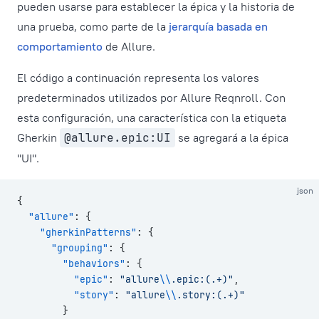
pueden usarse para establecer la épica y la historia de
una prueba, como parte de la
jerarquía basada en
comportamiento
de Allure.
El código a continuación representa los valores
predeterminados utilizados por Allure Reqnroll. Con
esta configuración, una característica con la etiqueta
Gherkin
@allure.epic:UI
se agregará a la épica
"UI".
json
{
  "allure"
: {
    "gherkinPatterns"
: {
      "grouping"
: {
        "behaviors"
: {
          "epic"
: 
"allure
\\
.epic:(.+)"
,
          "story"
: 
"allure
\\
.story:(.+)"
        }