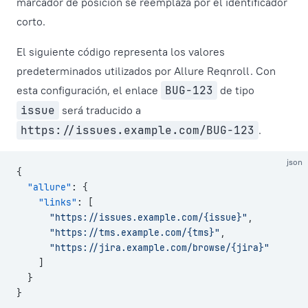
marcador de posición se reemplaza por el identificador
corto.
El siguiente código representa los valores
predeterminados utilizados por Allure Reqnroll. Con
esta configuración, el enlace
BUG-123
de tipo
issue
será traducido a
https://issues.example.com/BUG-123
.
json
{
  "allure"
: {
    "links"
: [
      "https://issues.example.com/{issue}"
,
      "https://tms.example.com/{tms}"
,
      "https://jira.example.com/browse/{jira}"
    ]
  }
}