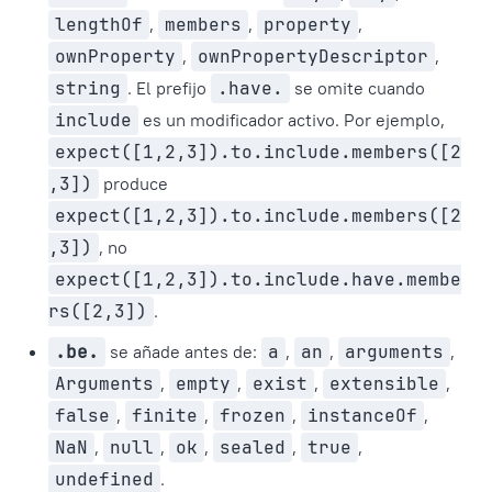
lengthOf
,
members
,
property
,
ownProperty
,
ownPropertyDescriptor
,
string
. El prefijo
.have.
se omite cuando
include
es un modificador activo. Por ejemplo,
expect([1,2,3]).to.include.members([2
,3])
produce
expect([1,2,3]).to.include.members([2
,3])
, no
expect([1,2,3]).to.include.have.membe
rs([2,3])
.
.be.
se añade antes de:
a
,
an
,
arguments
,
Arguments
,
empty
,
exist
,
extensible
,
false
,
finite
,
frozen
,
instanceOf
,
NaN
,
null
,
ok
,
sealed
,
true
,
undefined
.