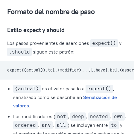
Formato del nombre de paso
Estilo expect y should
Los pasos provenientes de aserciones
expect()
y
.should
siguen este patrón:
expect(⟨actual⟩).to[.⟨modifier⟩...][.have|.be].⟨asser
⟨actual⟩
es el valor pasado a
expect()
,
serializado como se describe en
Serialización de
valores
.
Los modificadores (
not
,
deep
,
nested
,
own
,
ordered
,
any
,
all
) se incluyen entre
to
y
el nombre de la aserción cuando están activos en la