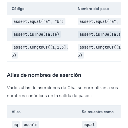
Código
Nombre del paso
assert.equal("a", "b")
assert.equal("a", "b"
assert.isTrue(false)
assert.isTrue(false)
assert.lengthOf([1,2,3],
assert.lengthOf([1,2,
3)
3)
Alias de nombres de aserción
Varios alias de aserciones de Chai se normalizan a sus
nombres canónicos en la salida de pasos:
Alias
Se muestra como
eq
,
equals
equal