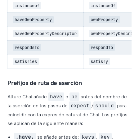
instanceof
instanceOf
haveOwnProperty
ownProperty
haveOwnPropertyDescriptor
ownPropertyDescript
respondsTo
respondTo
satisfies
satisfy
Prefijos de ruta de aserción
Allure Chai añade
have
o
be
antes del nombre de
la aserción en los pasos de
expect
/
should
para
coincidir con la expresión natural de Chai. Los prefijos
se aplican de la siguiente manera:
.have.
se añade antes de:
keys
,
key
,