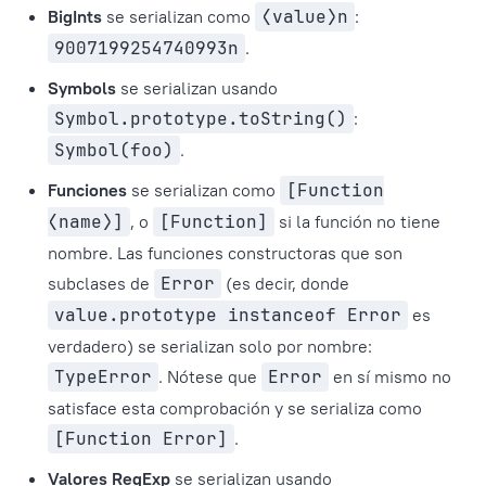
BigInts
se serializan como
⟨value⟩n
:
9007199254740993n
.
Symbols
se serializan usando
Symbol.prototype.toString()
:
Symbol(foo)
.
Funciones
se serializan como
[Function
⟨name⟩]
, o
[Function]
si la función no tiene
nombre. Las funciones constructoras que son
subclases de
Error
(es decir, donde
value.prototype instanceof Error
es
verdadero) se serializan solo por nombre:
TypeError
. Nótese que
Error
en sí mismo no
satisface esta comprobación y se serializa como
[Function Error]
.
Valores RegExp
se serializan usando