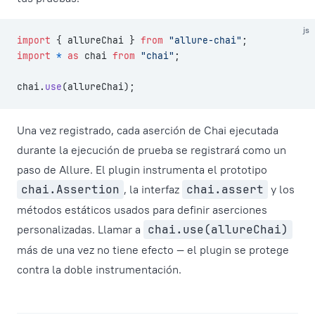
js
import
 { allureChai } 
from
 "allure-chai"
;
import
 *
 as
 chai 
from
 "chai"
;
chai.
use
(allureChai);
Una vez registrado, cada aserción de Chai ejecutada
durante la ejecución de prueba se registrará como un
paso de Allure. El plugin instrumenta el prototipo
chai.Assertion
, la interfaz
chai.assert
y los
métodos estáticos usados para definir aserciones
personalizadas. Llamar a
chai.use(allureChai)
más de una vez no tiene efecto — el plugin se protege
contra la doble instrumentación.