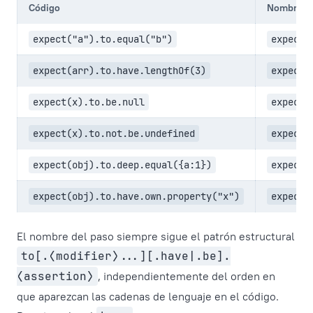
Código
Nombre de
expect("a").to.equal("b")
expect(
expect(arr).to.have.lengthOf(3)
expect(
expect(x).to.be.null
expect(
expect(x).to.not.be.undefined
expect(
expect(obj).to.deep.equal({a:1})
expect(
expect(obj).to.have.own.property("x")
expect(
El nombre del paso siempre sigue el patrón estructural
to[.⟨modifier⟩...][.have|.be].
⟨assertion⟩
, independientemente del orden en
que aparezcan las cadenas de lenguaje en el código.