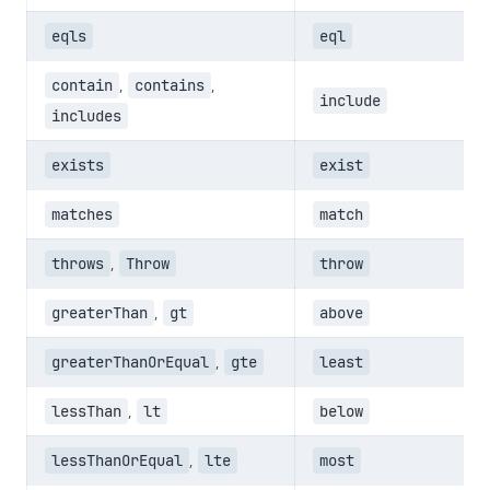
eqls
eql
contain
,
contains
,
include
includes
exists
exist
matches
match
throws
,
Throw
throw
greaterThan
,
gt
above
greaterThanOrEqual
,
gte
least
lessThan
,
lt
below
lessThanOrEqual
,
lte
most