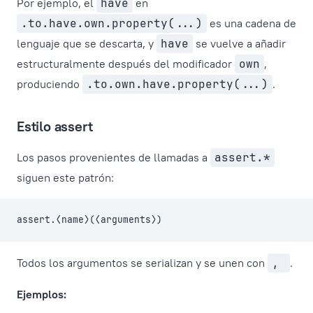
Por ejemplo, el
have
en
.to.have.own.property(...)
es una cadena de
lenguaje que se descarta, y
have
se vuelve a añadir
estructuralmente después del modificador
own
,
produciendo
.to.own.have.property(...)
.
Estilo assert
Los pasos provenientes de llamadas a
assert.*
siguen este patrón:
assert.⟨name⟩(⟨arguments⟩)
Todos los argumentos se serializan y se unen con
,
.
Ejemplos: