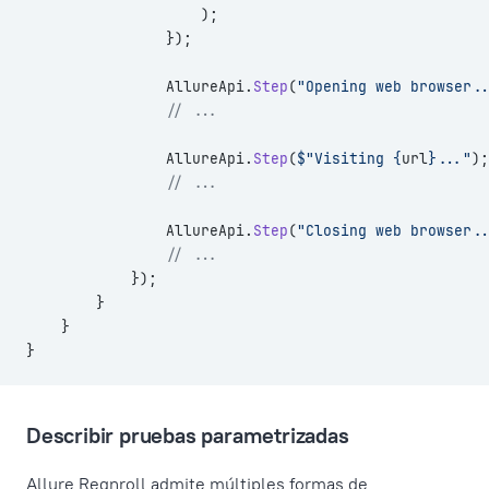
                    );
                });
                AllureApi.
Step
(
"Opening web browser..
                // ...
                AllureApi.
Step
(
$"Visiting {
url
}..."
);
                // ...
                AllureApi.
Step
(
"Closing web browser..
                // ...
            });
        }
    }
}
Describir pruebas parametrizadas
Allure Reqnroll admite múltiples formas de