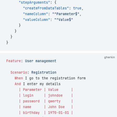
      "stepArguments"
: {
        "createFromDataTables"
: 
true
,
        "nameColumn"
: 
"^Parameter$"
,
        "valueColumn"
: 
"^Value$"
      }
    }
  }
}
gherkin
Feature
:
 User management
  Scenario
:
 Registration
    When 
I go to the registration form
    And 
I enter my details
      | Parameter | Value      |
      | login     | johndoe    |
      | password  | qwerty     |
      | name      | John Doe   |
      | birthday  | 1970-01-01 |