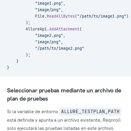
            "image1.png"
,
            "image/png"
,
            File.
ReadAllBytes
(
"/path/to/image1.png"
)
        );
        AllureApi.
AddAttachment
(
            "image2.png"
,
            "image/png"
,
            "/path/to/image2.png"
        );
    }
}
Seleccionar pruebas mediante un archivo de
plan de pruebas
Si la variable de entorno
ALLURE_TESTPLAN_PATH
está definida y apunta a un archivo existente, Reqnroll
solo ejecutará las pruebas listadas en este archivo.