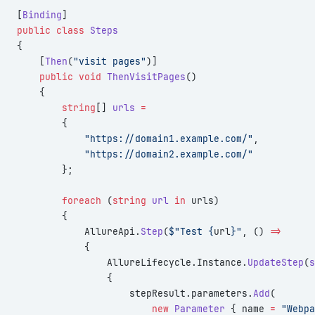
[
Binding
]
public
 class
 Steps
{
    [
Then
(
"visit pages"
)]
    public
 void
 ThenVisitPages
()
    {
        string
[] 
urls
 =
        {
            "https://domain1.example.com/"
,
            "https://domain2.example.com/"
        };
        foreach
 (
string
 url
 in
 urls)
        {
            AllureApi.
Step
(
$"Test {
url
}"
, () 
=>
            {
                AllureLifecycle.Instance.
UpdateStep
(
s
                {
                    stepResult.parameters.
Add
(
                        new
 Parameter
 { name 
=
 "Webpa