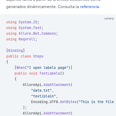
generados dinámicamente. Consulta la
referencia
.
csharp
using
 System
.
IO
;
using
 System
.
Text
;
using
 Allure
.
Net
.
Commons
;
using
 Reqnroll
;
[
Binding
]
public
 class
 Steps
{
    [
When
(
"I open labels page"
)]
    public
 void
 TestLabels
()
    {
        AllureApi.
AddAttachment
(
            "data.txt"
,
            "text/plain"
,
            Encoding.UTF8.
GetBytes
(
"This is the file 
        );
        AllureApi.
AddAttachment
(