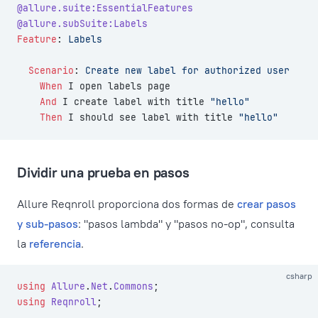
@allure.suite:EssentialFeatures
@allure.subSuite:Labels
Feature
:
 Labels
  Scenario
:
 Create new label for authorized user
    When 
I open labels page
    And 
I create label with title 
"hello"
    Then 
I should see label with title 
"hello"
Dividir una prueba en pasos
Allure Reqnroll proporciona dos formas de
crear pasos
y sub-pasos
: "pasos lambda" y "pasos no-op", consulta
la
referencia
.
csharp
using
 Allure
.
Net
.
Commons
;
using
 Reqnroll
;