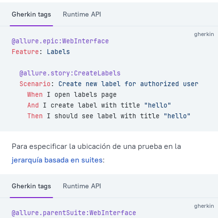
Gherkin tags
Runtime API
gherkin
@allure.epic:WebInterface
Feature
:
 Labels
  @allure.story:CreateLabels
  Scenario
:
 Create new label for authorized user
    When 
I open labels page
    And 
I create label with title 
"hello"
    Then 
I should see label with title 
"hello"
Para especificar la ubicación de una prueba en la
jerarquía basada en suites
:
Gherkin tags
Runtime API
gherkin
@allure.parentSuite:WebInterface