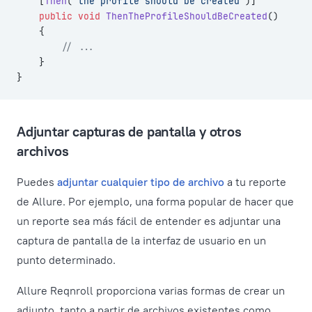
    [
Then
(
"the profile should be created"
)]
    public
 void
 ThenTheProfileShouldBeCreated
()
    {
        // ...
    }
}
Adjuntar capturas de pantalla y otros
archivos
Puedes
adjuntar cualquier tipo de archivo
a tu reporte
de Allure. Por ejemplo, una forma popular de hacer que
un reporte sea más fácil de entender es adjuntar una
captura de pantalla de la interfaz de usuario en un
punto determinado.
Allure Reqnroll proporciona varias formas de crear un
adjunto, tanto a partir de archivos existentes como