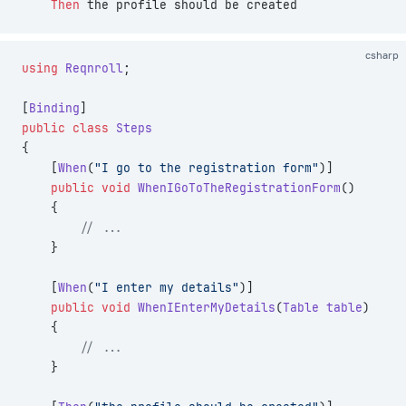
    Then 
the profile should be created
csharp
using
 Reqnroll
;
[
Binding
]
public
 class
 Steps
{
    [
When
(
"I go to the registration form"
)]
    public
 void
 WhenIGoToTheRegistrationForm
()
    {
        // ...
    }
    [
When
(
"I enter my details"
)]
    public
 void
 WhenIEnterMyDetails
(
Table
 table
)
    {
        // ...
    }