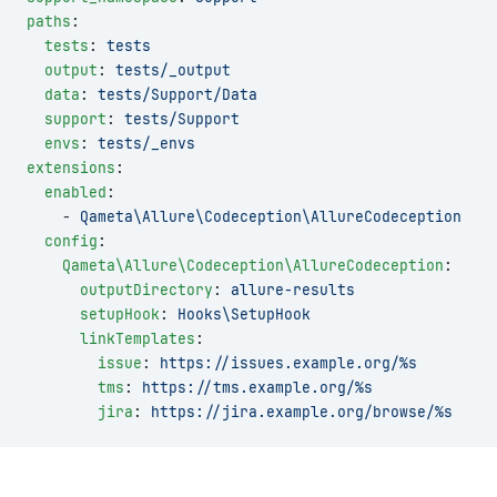
paths
:
  tests
: 
tests
  output
: 
tests/_output
  data
: 
tests/Support/Data
  support
: 
tests/Support
  envs
: 
tests/_envs
extensions
:
  enabled
:
    - 
Qameta\Allure\Codeception\AllureCodeception
  config
:
    Qameta\Allure\Codeception\AllureCodeception
:
      outputDirectory
: 
allure-results
      setupHook
: 
Hooks\SetupHook
      linkTemplates
:
        issue
: 
https://issues.example.org/%s
        tms
: 
https://tms.example.org/%s
        jira
: 
https://jira.example.org/browse/%s