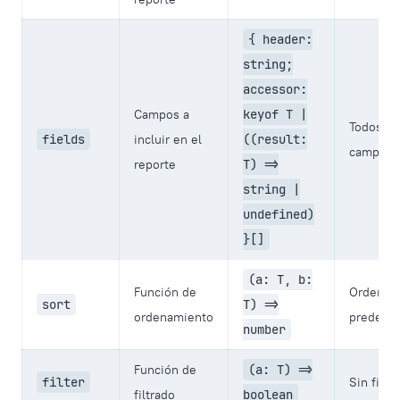
{ header:
string;
accessor:
Campos a
keyof T |
Todos lo
fields
incluir en el
((result:
campos
reporte
T) =>
string |
undefined)
}[]
(a: T, b:
Función de
Orden
sort
T) =>
ordenamiento
predete
number
Función de
(a: T) =>
filter
Sin filtr
filtrado
boolean