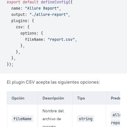
export
 default
 defineConfig
({
  name: 
"Allure Report"
,
  output: 
"./allure-report"
,
  plugins: {
    csv: {
      options: {
        fileName: 
"report.csv"
,
      },
    },
  },
});
El plugin CSV acepta las siguientes opciones:
Opción
Descripción
Tipo
Predete
Nombre del
allure
fileName
archivo de
string
report.
reporte